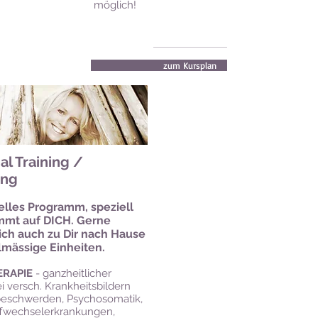
möglich!
zum Kursplan
al Training /
ing
elles Programm, speziell
mmt auf DICH. Gerne
ch auch zu Dir nach Hause
lmässige Einheiten.
ERAPIE
- ganzheitlicher
i versch. Krankheitsbildern
eschwerden, Psychosomatik,
ffwechselerkrankungen,