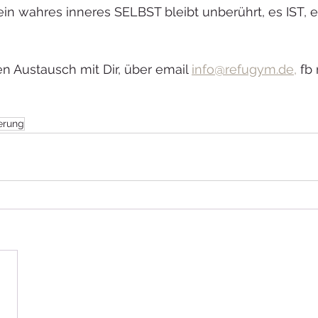
n wahres inneres SELBST bleibt unberührt, es IST, e
n Austausch mit Dir, über email 
info@refugym.de,
 fb
erung