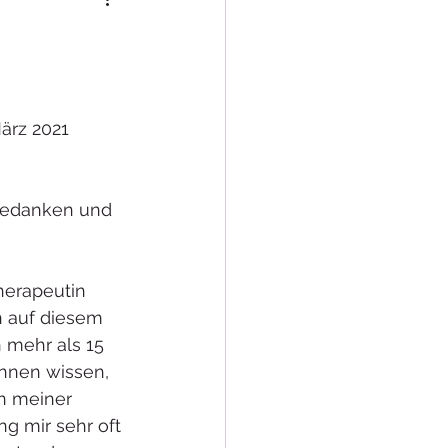
 Gedanken und 
herapeutin 
n auf diesem 
 mehr als 15 
Innen wissen, 
n meiner 
g mir sehr oft 