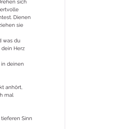
Drehen sich 
rtvolle 
test. Dienen 
iehen sie 
d was du 
dein Herz 
 in deinen 
t anhört, 
h mal 
tieferen Sinn 