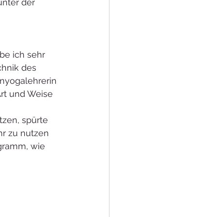
nter der 
be ich sehr 
chnik des 
enyogalehrerin 
Art und Weise 
tzen, spürte 
r zu nutzen 
gramm, wie 