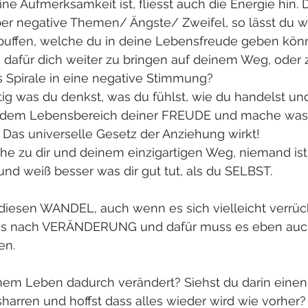
e Aufmerksamkeit ist, fliesst auch die Energie hin. 
r negative Themen/ Ängste/ Zweifel, so lässt du we
uffen, welche du in deine Lebensfreude geben könn
 dafür dich weiter zu bringen auf deinem Weg, oder z
s Spirale in eine negative Stimmung? 
ig was du denkst, was du fühlst, wie du handelst un
 jedem Lebensbereich deiner FREUDE und mache was 
 Das universelle Gesetz der Anziehung wirkt!
ehe zu dir und deinem einzigartigen Weg, niemand ist
nd weiß besser was dir gut tut, als du SELBST.
 diesen WANDEL, auch wenn es sich vielleicht verrück
lles nach VERÄNDERUNG und dafür muss es eben auc
en.
nem Leben dadurch verändert? Siehst du darin einen 
harren und hoffst dass alles wieder wird wie vorher?