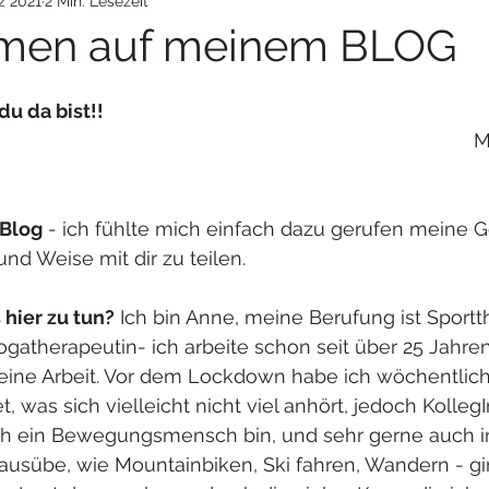
z 2021
2 Min. Lesezeit
men auf meinem BLOG
Hallo!! Schön dass du da bist!!	
									März 2021	
 Blog
 - ich fühlte mich einfach dazu gerufen meine
und Weise mit dir zu teilen. 
 hier zu tun?
 Ich bin Anne, meine Berufung ist Sportt
ogatherapeutin- ich arbeite schon seit über 25 Jahre
eine Arbeit. Vor dem Lockdown habe ich wöchentlich
, was sich vielleicht nicht viel anhört, jedoch Kolleg
ich ein Bewegungsmensch bin, und sehr gerne auch i
 ausübe, wie Mountainbiken, Ski fahren, Wandern - gin