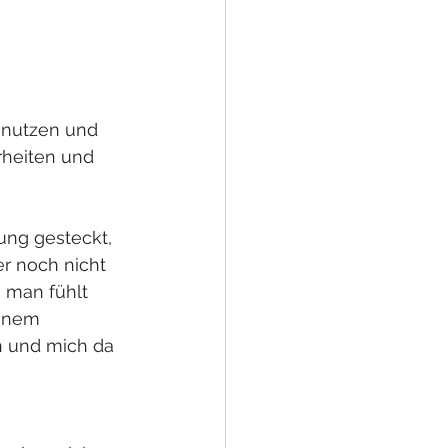
h nutzen und 
rheiten und 
ung gesteckt, 
r noch nicht 
- man fühlt 
einem 
n und mich da 